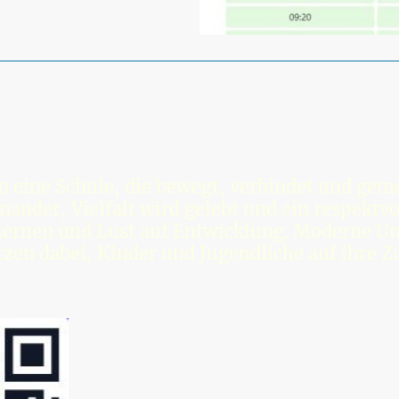
in eine Schule, die bewegt, verbindet und ge
nander, Vielfalt wird gelebt und ein respektvo
Lernen und Lust auf Entwicklung. Moderne Un
tzen dabei, Kinder und Jugendliche auf ihre Z