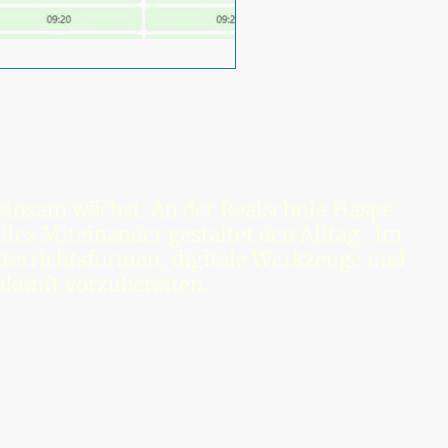
meinsam wächst. An der Realschule Haspe
lles Miteinander gestaltet den Alltag. Im
terrichtsformen, digitale Werkzeuge und
ukunft vorzubereiten.