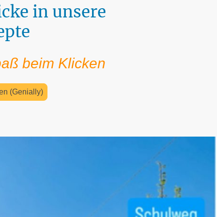
icke in unsere
epte
paß beim Klicken
en (Genially)