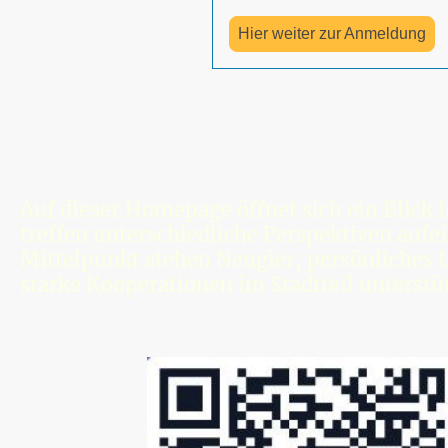
Hier weiter zur Anmeldung
Auf dieser Homepage öffnet sich ein Blick 
treffen unterschiedliche Perspektiven aufei
Mittelpunkt stehen Neugier, persönliches 
starke Kooperationen im Stadtteil unterstü