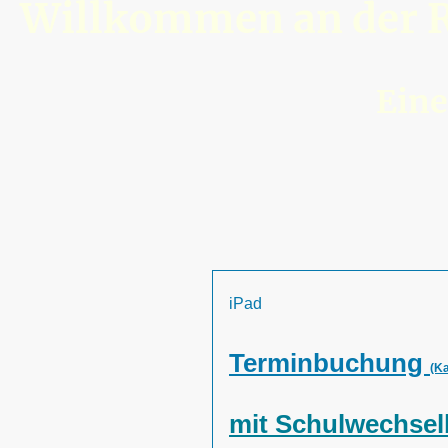
Willkommen an der R
Eine
iPad
Terminbuchung
(K
mit Schulwechsel